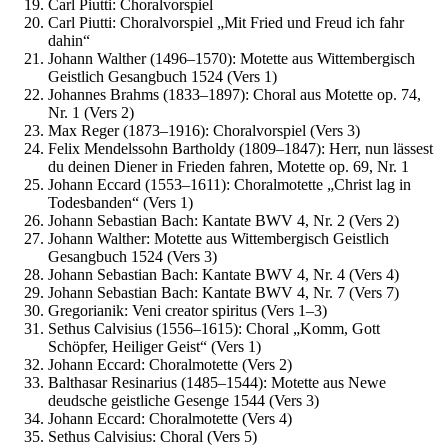
Carl Piutti: Choralvorspiel
Carl Piutti: Choralvorspiel „Mit Fried und Freud ich fahr
dahin“
Johann Walther (1496–1570): Motette aus Wittembergisch
Geistlich Gesangbuch 1524 (Vers 1)
Johannes Brahms (1833–1897): Choral aus Motette op. 74,
Nr. 1 (Vers 2)
Max Reger (1873–1916): Choralvorspiel (Vers 3)
Felix Mendelssohn Bartholdy (1809–1847): Herr, nun lässest
du deinen Diener in Frieden fahren, Motette op. 69, Nr. 1
Johann Eccard (1553–1611): Choralmotette „Christ lag in
Todesbanden“ (Vers 1)
Johann Sebastian Bach: Kantate BWV 4, Nr. 2 (Vers 2)
Johann Walther: Motette aus Wittembergisch Geistlich
Gesangbuch 1524 (Vers 3)
Johann Sebastian Bach: Kantate BWV 4, Nr. 4 (Vers 4)
Johann Sebastian Bach: Kantate BWV 4, Nr. 7 (Vers 7)
Gregorianik: Veni creator spiritus (Vers 1–3)
Sethus Calvisius (1556–1615): Choral „Komm, Gott
Schöpfer, Heiliger Geist“ (Vers 1)
Johann Eccard: Choralmotette (Vers 2)
Balthasar Resinarius (1485–1544): Motette aus Newe
deudsche geistliche Gesenge 1544 (Vers 3)
Johann Eccard: Choralmotette (Vers 4)
Sethus Calvisius: Choral (Vers 5)