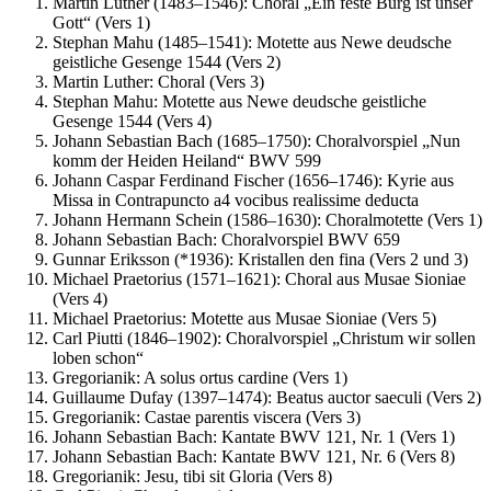
Martin Luther (1483–1546): Choral „Ein feste Burg ist unser
Gott“ (Vers 1)
Stephan Mahu (1485–1541): Motette aus Newe deudsche
geistliche Gesenge 1544 (Vers 2)
Martin Luther: Choral (Vers 3)
Stephan Mahu: Motette aus Newe deudsche geistliche
Gesenge 1544 (Vers 4)
Johann Sebastian Bach (1685–1750): Choralvorspiel „Nun
komm der Heiden Heiland“ BWV 599
Johann Caspar Ferdinand Fischer (1656–1746): Kyrie aus
Missa in Contrapuncto a4 vocibus realissime deducta
Johann Hermann Schein (1586–1630): Choralmotette (Vers 1)
Johann Sebastian Bach: Choralvorspiel BWV 659
Gunnar Eriksson (*1936): Kristallen den fina (Vers 2 und 3)
Michael Praetorius (1571–1621): Choral aus Musae Sioniae
(Vers 4)
Michael Praetorius: Motette aus Musae Sioniae (Vers 5)
Carl Piutti (1846–1902): Choralvorspiel „Christum wir sollen
loben schon“
Gregorianik: A solus ortus cardine (Vers 1)
Guillaume Dufay (1397–1474): Beatus auctor saeculi (Vers 2)
Gregorianik: Castae parentis viscera (Vers 3)
Johann Sebastian Bach: Kantate BWV 121, Nr. 1 (Vers 1)
Johann Sebastian Bach: Kantate BWV 121, Nr. 6 (Vers 8)
Gregorianik: Jesu, tibi sit Gloria (Vers 8)