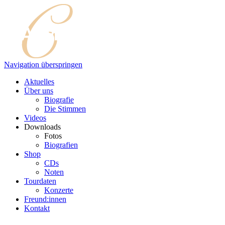
Navigation überspringen
Aktuelles
Über uns
Biografie
Die Stimmen
Videos
Downloads
Fotos
Biografien
Shop
CDs
Noten
Tourdaten
Konzerte
Freund:innen
Kontakt