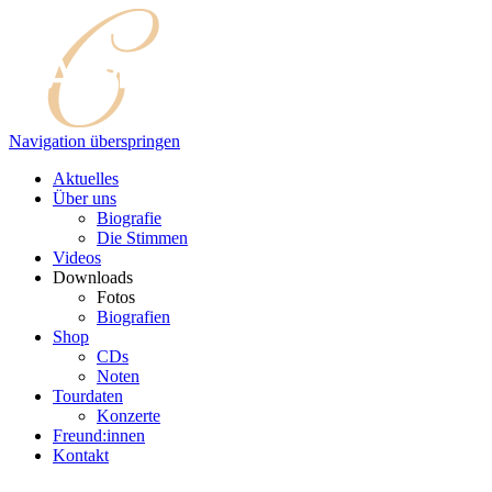
Navigation überspringen
Aktuelles
Über uns
Biografie
Die Stimmen
Videos
Downloads
Fotos
Biografien
Shop
CDs
Noten
Tourdaten
Konzerte
Freund:innen
Kontakt