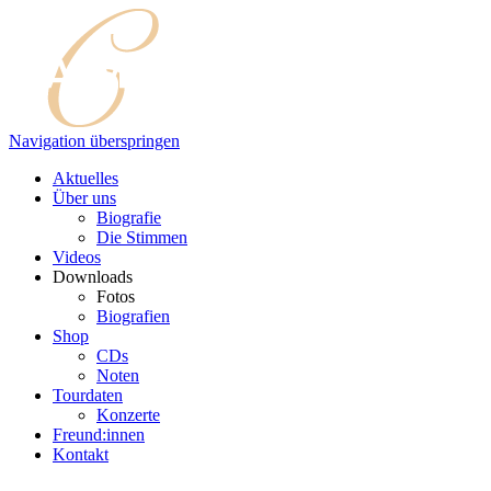
Navigation überspringen
Aktuelles
Über uns
Biografie
Die Stimmen
Videos
Downloads
Fotos
Biografien
Shop
CDs
Noten
Tourdaten
Konzerte
Freund:innen
Kontakt